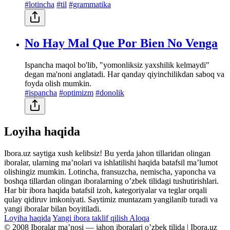
#lotincha
#til
#grammatika
No Hay Mal Que Por Bien No Venga
Ispancha maqol bo'lib, "yomonliksiz yaxshilik kelmaydi"
degan ma'noni anglatadi. Har qanday qiyinchilikdan saboq va
foyda olish mumkin.
#ispancha
#optimizm
#donolik
Loyiha haqida
Ibora.uz saytiga xush kelibsiz! Bu yerda jahon tillaridan olingan
iboralar, ularning maʼnolari va ishlatilishi haqida batafsil maʼlumot
olishingiz mumkin. Lotincha, fransuzcha, nemischa, yaponcha va
boshqa tillardan olingan iboralarning oʼzbek tilidagi tushutirishlari.
Har bir ibora haqida batafsil izoh, kategoriyalar va teglar orqali
qulay qidiruv imkoniyati. Saytimiz muntazam yangilanib turadi va
yangi iboralar bilan boyitiladi.
Loyiha haqida
Yangi ibora taklif qilish
Aloqa
© 2008 Iboralar maʼnosi — jahon iboralari oʼzbek tilida | Ibora.uz