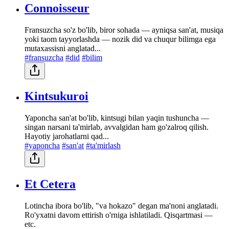
Connoisseur
Fransuzcha so'z bo'lib, biror sohada — ayniqsa san'at, musiqa
yoki taom tayyorlashda — nozik did va chuqur bilimga ega
mutaxassisni anglatad...
#fransuzcha
#did
#bilim
Kintsukuroi
Yaponcha san'at bo'lib, kintsugi bilan yaqin tushuncha —
singan narsani ta'mirlab, avvalgidan ham go'zalroq qilish.
Hayotiy jarohatlarni qad...
#yaponcha
#san'at
#ta'mirlash
Et Cetera
Lotincha ibora bo'lib, "va hokazo" degan ma'noni anglatadi.
Ro'yxatni davom ettirish o'rniga ishlatiladi. Qisqartmasi —
etc.