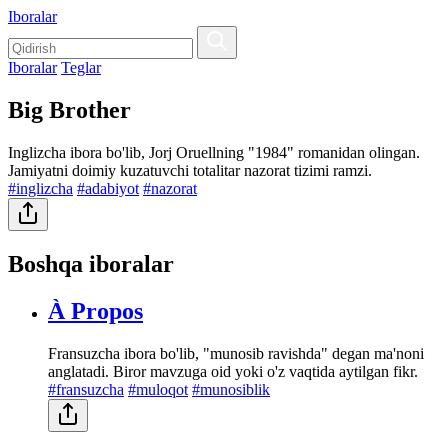
Iboralar
Iboralar
Teglar
Big Brother
Inglizcha ibora bo'lib, Jorj Oruellning "1984" romanidan olingan.
Jamiyatni doimiy kuzatuvchi totalitar nazorat tizimi ramzi.
#inglizcha
#adabiyot
#nazorat
Boshqa iboralar
À Propos
Fransuzcha ibora bo'lib, "munosib ravishda" degan ma'noni
anglatadi. Biror mavzuga oid yoki o'z vaqtida aytilgan fikr.
#fransuzcha
#muloqot
#munosiblik