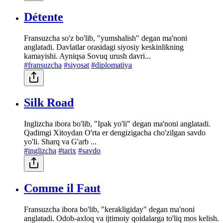
Détente
Fransuzcha so'z bo'lib, "yumshalish" degan ma'noni
anglatadi. Davlatlar orasidagi siyosiy keskinlikning
kamayishi. Ayniqsa Sovuq urush davri...
#fransuzcha
#siyosat
#diplomatiya
Silk Road
Inglizcha ibora bo'lib, "Ipak yo'li" degan ma'noni anglatadi.
Qadimgi Xitoydan O'rta er dengizigacha cho'zilgan savdo
yo'li. Sharq va G'arb ...
#inglizcha
#tarix
#savdo
Comme il Faut
Fransuzcha ibora bo'lib, "kerakligiday" degan ma'noni
anglatadi. Odob-axloq va ijtimoiy qoidalarga to'liq mos kelish.