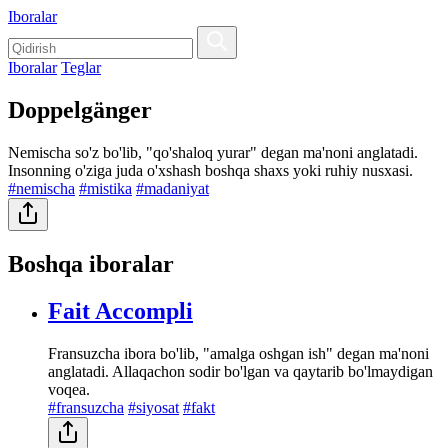
Iboralar
Iboralar
Teglar
Doppelgänger
Nemischa so'z bo'lib, "qo'shaloq yurar" degan ma'noni anglatadi.
Insonning o'ziga juda o'xshash boshqa shaxs yoki ruhiy nusxasi.
#nemischa
#mistika
#madaniyat
Boshqa iboralar
Fait Accompli
Fransuzcha ibora bo'lib, "amalga oshgan ish" degan ma'noni
anglatadi. Allaqachon sodir bo'lgan va qaytarib bo'lmaydigan
voqea.
#fransuzcha
#siyosat
#fakt