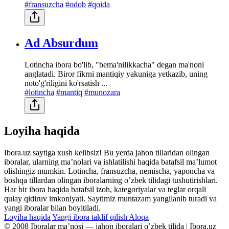
#fransuzcha
#odob
#qoida
Ad Absurdum
Lotincha ibora bo'lib, "bema'nilikkacha" degan ma'noni
anglatadi. Biror fikrni mantiqiy yakuniga yetkazib, uning
noto'g'riligini ko'rsatish ...
#lotincha
#mantiq
#munozara
Loyiha haqida
Ibora.uz saytiga xush kelibsiz! Bu yerda jahon tillaridan olingan
iboralar, ularning maʼnolari va ishlatilishi haqida batafsil maʼlumot
olishingiz mumkin. Lotincha, fransuzcha, nemischa, yaponcha va
boshqa tillardan olingan iboralarning oʼzbek tilidagi tushutirishlari.
Har bir ibora haqida batafsil izoh, kategoriyalar va teglar orqali
qulay qidiruv imkoniyati. Saytimiz muntazam yangilanib turadi va
yangi iboralar bilan boyitiladi.
Loyiha haqida
Yangi ibora taklif qilish
Aloqa
© 2008 Iboralar maʼnosi — jahon iboralari oʼzbek tilida | Ibora.uz