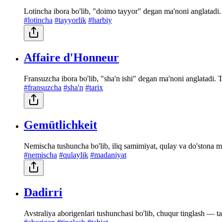
Lotincha ibora bo'lib, "doimo tayyor" degan ma'noni anglatadi.
#lotincha
#tayyorlik
#harbiy
Affaire d'Honneur
Fransuzcha ibora bo'lib, "sha'n ishi" degan ma'noni anglatadi. 
#fransuzcha
#sha'n
#tarix
Gemütlichkeit
Nemischa tushuncha bo'lib, iliq samimiyat, qulay va do'stona m
#nemischa
#qulaylik
#madaniyat
Dadirri
Avstraliya aborigenlari tushunchasi bo'lib, chuqur tinglash — tab