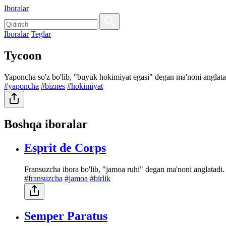
Iboralar
Iboralar
Teglar
Tycoon
Yaponcha so'z bo'lib, "buyuk hokimiyat egasi" degan ma'noni anglatadi
#yaponcha
#biznes
#hokimiyat
Boshqa iboralar
Esprit de Corps
Fransuzcha ibora bo'lib, "jamoa ruhi" degan ma'noni anglatadi. G
#fransuzcha
#jamoa
#birlik
Semper Paratus