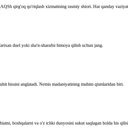
 AQSh qirg'oq qo'riqlash xizmatining rasmiy shiori. Har qanday vaziyat
Tarixan duel yoki sha'n-sharafni himoya qilish uchun jang.
uhit hissini anglatadi. Nemis madaniyatining muhim qismlaridan biri.
iatni, boshqalarni va o'z ichki dunyosini sukut saqlagan holda his qilish