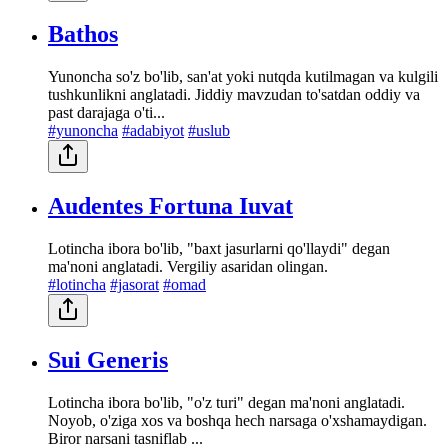
Bathos
Yunoncha so'z bo'lib, san'at yoki nutqda kutilmagan va kulgili
tushkunlikni anglatadi. Jiddiy mavzudan to'satdan oddiy va
past darajaga o'ti...
#yunoncha
#adabiyot
#uslub
Audentes Fortuna Iuvat
Lotincha ibora bo'lib, "baxt jasurlarni qo'llaydi" degan
ma'noni anglatadi. Vergiliy asaridan olingan.
#lotincha
#jasorat
#omad
Sui Generis
Lotincha ibora bo'lib, "o'z turi" degan ma'noni anglatadi.
Noyob, o'ziga xos va boshqa hech narsaga o'xshamaydigan.
Biror narsani tasniflab ...