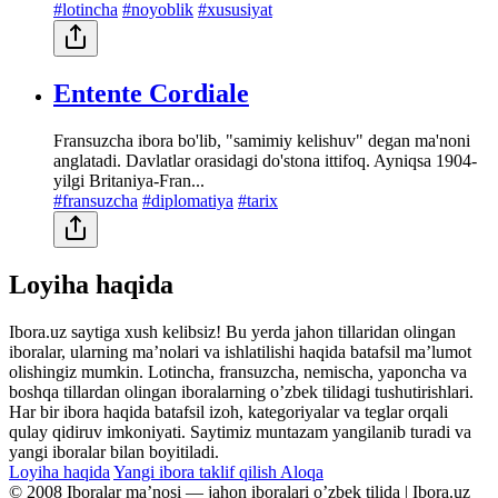
#lotincha
#noyoblik
#xususiyat
Entente Cordiale
Fransuzcha ibora bo'lib, "samimiy kelishuv" degan ma'noni
anglatadi. Davlatlar orasidagi do'stona ittifoq. Ayniqsa 1904-
yilgi Britaniya-Fran...
#fransuzcha
#diplomatiya
#tarix
Loyiha haqida
Ibora.uz saytiga xush kelibsiz! Bu yerda jahon tillaridan olingan
iboralar, ularning maʼnolari va ishlatilishi haqida batafsil maʼlumot
olishingiz mumkin. Lotincha, fransuzcha, nemischa, yaponcha va
boshqa tillardan olingan iboralarning oʼzbek tilidagi tushutirishlari.
Har bir ibora haqida batafsil izoh, kategoriyalar va teglar orqali
qulay qidiruv imkoniyati. Saytimiz muntazam yangilanib turadi va
yangi iboralar bilan boyitiladi.
Loyiha haqida
Yangi ibora taklif qilish
Aloqa
© 2008 Iboralar maʼnosi — jahon iboralari oʼzbek tilida | Ibora.uz