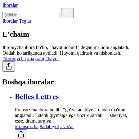
Iboralar
Iboralar
Teglar
L'chaim
Ibroniycha ibora bo'lib, "hayot uchun!" degan ma'noni anglatadi.
Qadah ko'tarilganda aytiladi. Hayotni qadrash va nishonlash.
#ibroniycha
#bayram
#hayot
Boshqa iboralar
Belles Lettres
Fransuzcha ibora bo'lib, "go'zal adabiyot" degan ma'noni
anglatadi. Estetik qiymatga ega yozuv san'ati — she'riyat,
esse, dramaturgiya.
#fransuzcha
#adabiyot
#san'at