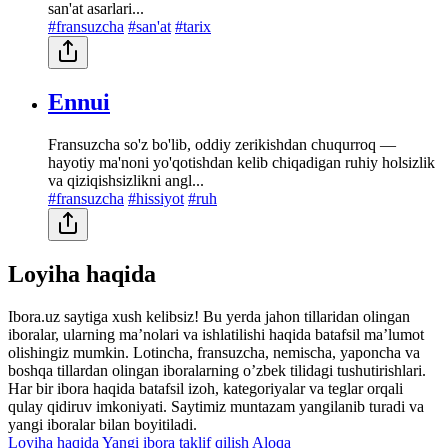
san'at asarlari...
#fransuzcha
#san'at
#tarix
Ennui
Fransuzcha so'z bo'lib, oddiy zerikishdan chuqurroq —
hayotiy ma'noni yo'qotishdan kelib chiqadigan ruhiy holsizlik
va qiziqishsizlikni angl...
#fransuzcha
#hissiyot
#ruh
Loyiha haqida
Ibora.uz saytiga xush kelibsiz! Bu yerda jahon tillaridan olingan
iboralar, ularning maʼnolari va ishlatilishi haqida batafsil maʼlumot
olishingiz mumkin. Lotincha, fransuzcha, nemischa, yaponcha va
boshqa tillardan olingan iboralarning oʼzbek tilidagi tushutirishlari.
Har bir ibora haqida batafsil izoh, kategoriyalar va teglar orqali
qulay qidiruv imkoniyati. Saytimiz muntazam yangilanib turadi va
yangi iboralar bilan boyitiladi.
Loyiha haqida
Yangi ibora taklif qilish
Aloqa