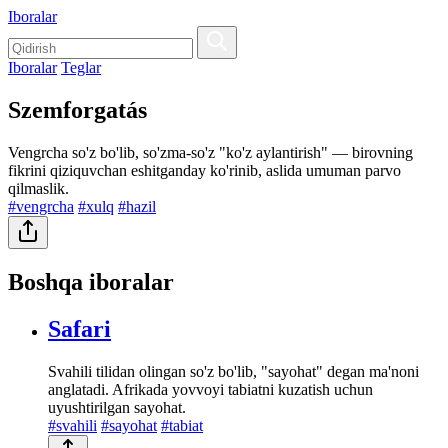
Iboralar
Iboralar
Teglar
Szemforgatás
Vengrcha so'z bo'lib, so'zma-so'z "ko'z aylantirish" — birovning
fikrini qiziquvchan eshitganday ko'rinib, aslida umuman parvo
qilmaslik.
#vengrcha
#xulq
#hazil
Boshqa iboralar
Safari
Svahili tilidan olingan so'z bo'lib, "sayohat" degan ma'noni
anglatadi. Afrikada yovvoyi tabiatni kuzatish uchun
uyushtirilgan sayohat.
#svahili
#sayohat
#tabiat