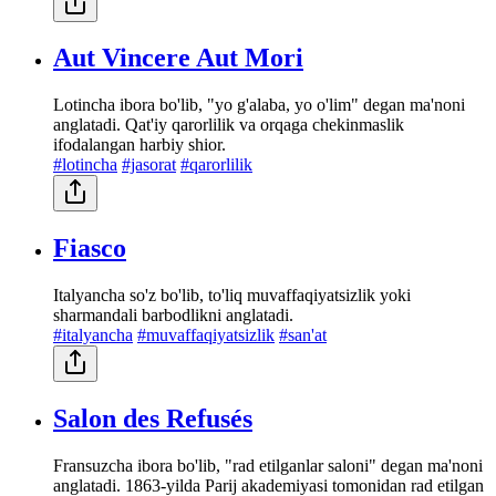
Aut Vincere Aut Mori
Lotincha ibora bo'lib, "yo g'alaba, yo o'lim" degan ma'noni
anglatadi. Qat'iy qarorlilik va orqaga chekinmaslik
ifodalangan harbiy shior.
#lotincha
#jasorat
#qarorlilik
Fiasco
Italyancha so'z bo'lib, to'liq muvaffaqiyatsizlik yoki
sharmandali barbodlikni anglatadi.
#italyancha
#muvaffaqiyatsizlik
#san'at
Salon des Refusés
Fransuzcha ibora bo'lib, "rad etilganlar saloni" degan ma'noni
anglatadi. 1863-yilda Parij akademiyasi tomonidan rad etilgan